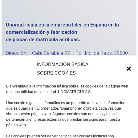
Unomatrícula es la empresa líder en España en la
comercialización y fabricación
de placas de matrícula acrílicas.
Dirección: Calle Carabela 27 – Pol. Ind. de Raos, 39600
Camargo (Cantabria)
INFORMACIÓN BÁSICA
Email: info@unomatricula.com
SOBRE COOKIES
Teléfonos: +34 942 76 45 01 +34 942 76 45
02 +34 675 88 83 06
Bienvenida/o a la información básica sobre las cookies de la página web
responsabilidad de la entidad: UNOMATRÍCULA S.L.
Política de privacidad
Política de cookies
Una cookie o galleta informática es un pequeño archivo de información
que se guarda en tu ordenador, “smartphone” o tableta cada vez que
Protección de datos personales
visitas nuestra página web. Algunas cookies son nuestras y otras
pertenecen a empresas externas que prestan servicios para nuestra
Canal de denuncias
página web.
Política de Calidad y Medio Ambiente
Las cookies pueden ser de varios tipos: las cookies técnicas son