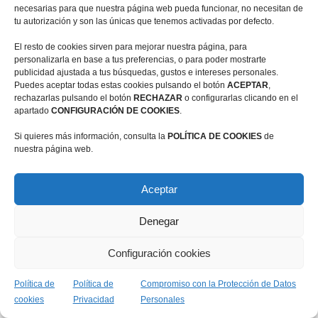
Transparencia
Fondos Next Generation
necesarias para que nuestra página web pueda funcionar, no necesitan de
tu autorización y son las únicas que tenemos activadas por defecto.
El resto de cookies sirven para mejorar nuestra página, para
personalizarla en base a tus preferencias, o para poder mostrarte
publicidad ajustada a tus búsquedas, gustos e intereses personales.
Puedes aceptar todas estas cookies pulsando el botón
ACEPTAR
,
rechazarlas pulsando el botón
RECHAZAR
o configurarlas clicando en el
apartado
CONFIGURACIÓN DE COOKIES
.
Si quieres más información, consulta la
POLÍTICA DE COOKIES
de
nuestra página web.
Contacto
Aceptar
Denegar
Configuración cookies
Política de
Política de
Compromiso con la Protección de Datos
cookies
Privacidad
Personales