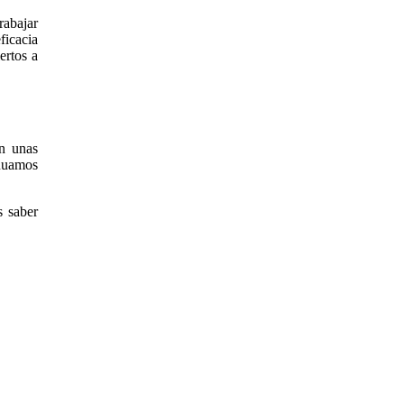
rabajar
ficacia
ertos a
en unas
inuamos
 saber