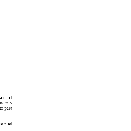
a en el
onero y
to para
aterial